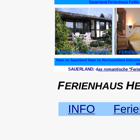
Sauerland Ferienhaus FeWo 
fewo im Sauerland fewo im Hochauerland inklusive
im
SAUERLAND: d
as romantis
che *F
eri
F
H
ERIENHAUS
INFO
Feri