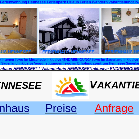
Ferienwohnung Hennesee Ferienpark Urlaub Ferien Wandern vakantiebungalow
 Internet fewo im Meschede inklusive *ENDREINIGUNG* fewo im Sauerland inklusive
 Sauerland inklusive Vergünstigungen fewo im Erholungszentrum Hennesee Sauerla
enhaus HENNESEE* * Vakantiehuis HENNESEE*inklusive ENDREINIGUNG 
V
AKANTI
ENNESEE
enhaus
Preise
Anfrage