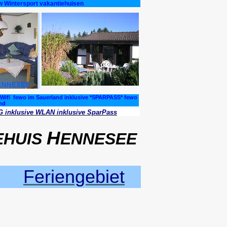
 Wintersport vakantiehuisen
 Wifi fewo im Sauerland inklusive *SPARPASS* fewo
nd
inklusive WLAN inklusive SparPass
H
EHUIS
ENNESEE
Feriengebiet